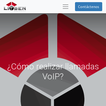
Contáctenos
¿Cómo realizar llamadas
VoIP?