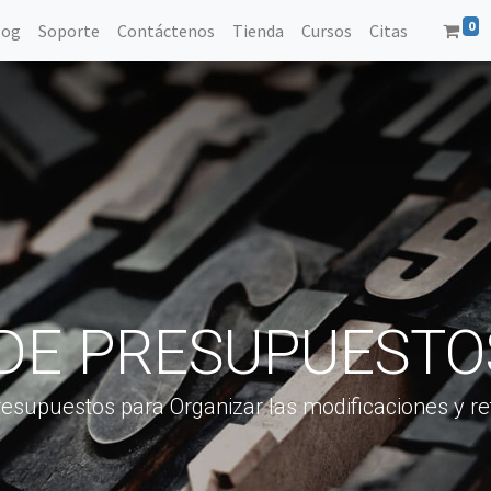
0
log
Soporte
Contáctenos
Tienda
Cursos
Citas
 DE PRESUPUESTO
Presupuestos para Organizar las modificaciones y 